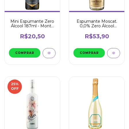
Mini Espumante Zero
Espumante Moscat.
Álcool 187ml - Monte
0,0% Zero Álcool
Paschoal
750ml - Garibaldi
R$20,50
R$53,90
25
%
OFF