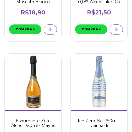
Moscato Branco
0,0% Álcool Like Rio
269ml - Rio Valley
269ml
R$18,90
R$21,50
Espumante Zero
Ice Zero Álc. 750ml -
Álcool 750ml - Mayos
Garibaldi