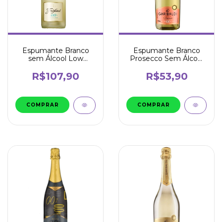
Espumante Branco
Espumante Branco
Prosecco Sem Álcool
sem Álcool Low
750ml - Garibaldi
Calorie 750ml -
Freixenet
R$53,90
R$107,90