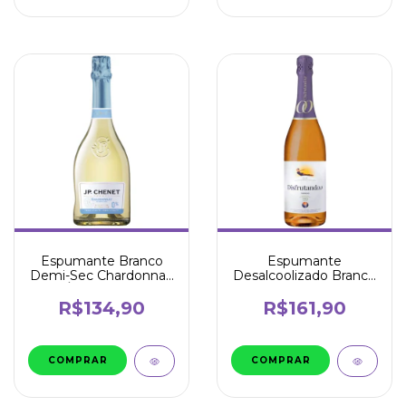
Espumante Branco
Espumante
Demi-Sec Chardonnay
Desalcoolizado Branco
Sem Álcool 750ml - JP
750ml - Disfrutando
Chenet
R$134,90
R$161,90