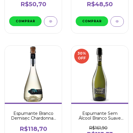
R$50,70
R$48,50
30
%
OFF
Espumante Branco
Espumante Sem
Demisec Chardonnay
Álcool Branco Suave
Sem Álcool 750ml -
Moscato Itália 750ml -
Luiz Argenta
Toselli
R$118,70
R$161,90