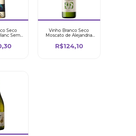
nco Seco
Vinho Branco Seco
Blanc Sem
Moscato de Alejandria
ml - Luiz
750ml - Natureo
nta
0,30
R$124,10