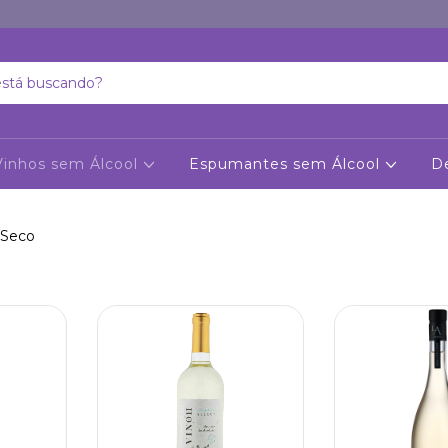
Vinhos sem Álcool
Espumantes sem Álcool
D
Seco