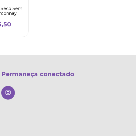
o Seco Sem
ardonnay
Sinzero
6,50
Permaneça conectado