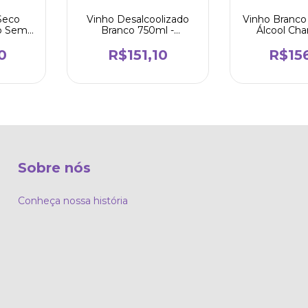
Seco
Vinho Desalcoolizado
Vinho Branc
o Sem
Branco 750ml -
Álcool Ch
riquita
Disfrutando
750ml - 
0
R$151,10
R$15
Sobre nós
Conheça nossa história