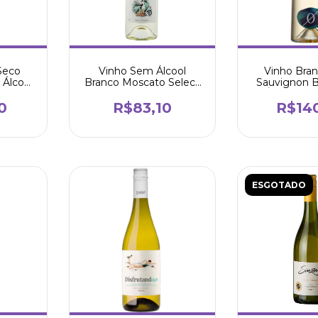
Vinho Sem Álcool
Vinho Bra
Seco
Branco Moscato Select
Sauvignon 
Álcool
750ml - Vinoh
Álcool 750
inoh
Arge
R$83,10
R$14
0
ESGOTADO