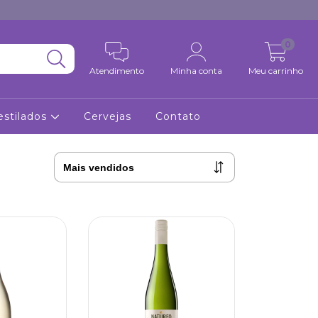
0
Atendimento
Minha conta
Meu carrinho
estilados
Cervejas
Contato