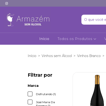
Início
Todos os Produtos
Início
>
Vinhos sem Álcool
>
Vinhos Branco
>
Filtrar por
Marca
Disfrutando (1)
José Maria Da
Fonseca (1)