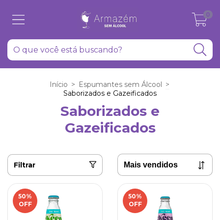
0
Início
>
Espumantes sem Álcool
>
Saborizados e Gazeificados
Saborizados e
Gazeificados
Filtrar
50
%
50
%
OFF
OFF