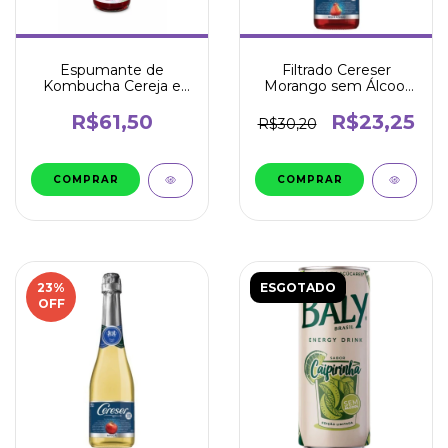
Espumante de
Filtrado Cereser
Kombucha Cereja e
Morango sem Álcool
Framboesa 750ml -
660ml
Pod
R$61,50
R$23,25
R$30,20
23
%
ESGOTADO
OFF