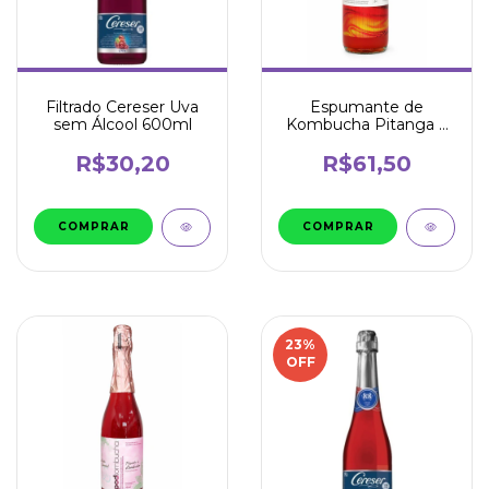
Filtrado Cereser Uva
Espumante de
sem Álcool 600ml
Kombucha Pitanga e
Pimenta 750ml - Pod
R$30,20
R$61,50
23
%
OFF