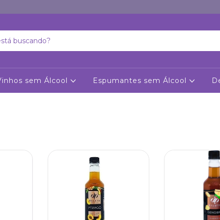
Vinhos sem Álcool
Espumantes sem Álcool
D