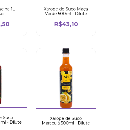
elha 1L -
Xarope de Suco Maça
ser
Verde 500ml - Dilute
,50
R$43,10
e Suco
Xarope de Suco
ml - Dilute
Maracujá 500ml - Dilute