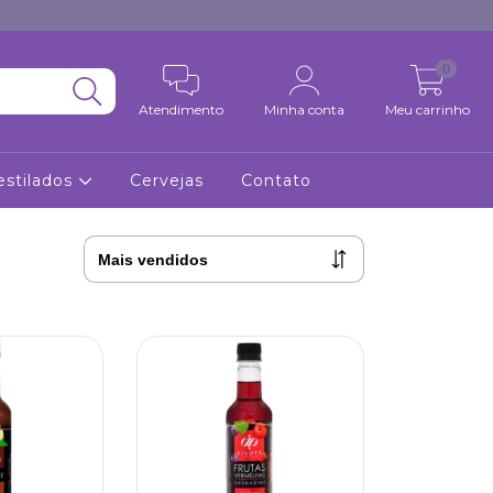
0
Atendimento
Minha conta
Meu carrinho
estilados
Cervejas
Contato