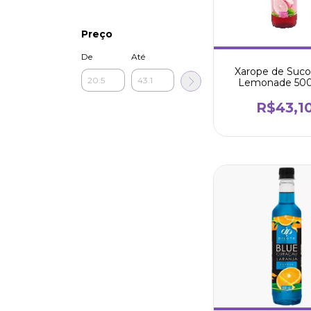
Preço
De
Até
Xarope de Suco
Lemonade 500
Dilute
R$43,1