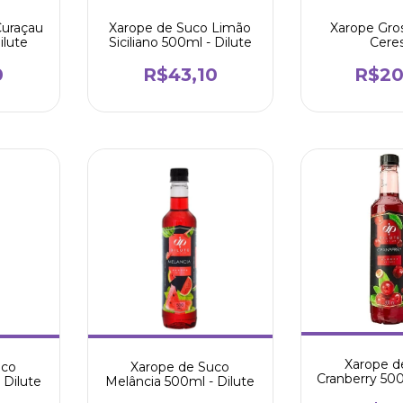
Curaçau
Xarope de Suco Limão
Xarope Gros
ilute
Siciliano 500ml - Dilute
Cere
0
R$43,10
R$20
Xarope d
uco
Xarope de Suco
Cranberry 500
 Dilute
Melância 500ml - Dilute