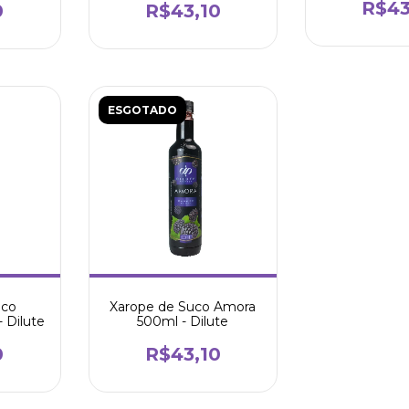
R$43
0
R$43,10
ESGOTADO
uco
Xarope de Suco Amora
 Dilute
500ml - Dilute
0
R$43,10