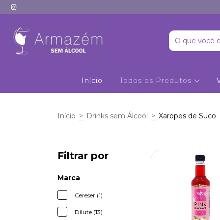
Início
Todos os Produtos
Início
>
Drinks sem Álcool
>
Xaropes de Suco
Filtrar por
Marca
Cereser (1)
Dilute (13)