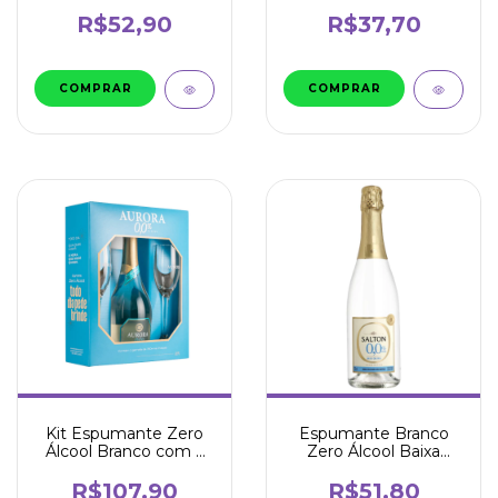
750ml - Dushy
R$52,90
R$37,70
Kit Espumante Zero
Espumante Branco
Álcool Branco com 2
Zero Álcool Baixa
Taças - Aurora
Caloria 750ml - Salton
R$107,90
R$51,80