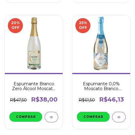
20
%
25
%
OFF
OFF
Espumante Branco
Espumante 0,0%
Zero Álcool Moscato
Moscato Branco
750ml - Salton
750ml - Rio Valley
R$38,00
R$46,13
R$47,50
R$61,50