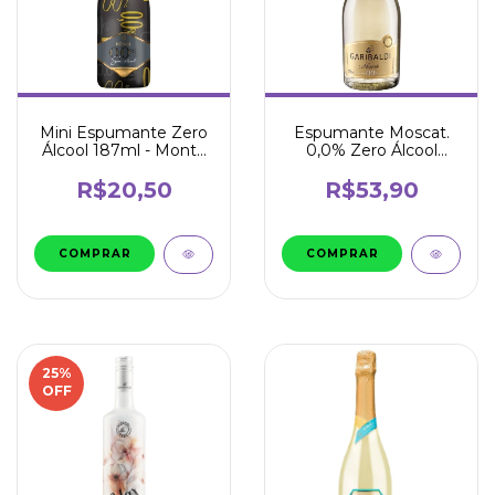
Mini Espumante Zero
Espumante Moscat.
Álcool 187ml - Monte
0,0% Zero Álcool
Paschoal
750ml - Garibaldi
R$20,50
R$53,90
25
%
OFF