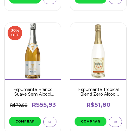
30
%
OFF
Espumante Branco
Espumante Tropical
Suave Sem Álcool
Blend Zero Álcool
750ml - Viva La Vida
750ml - Salton
R$55,93
R$51,80
R$79,90