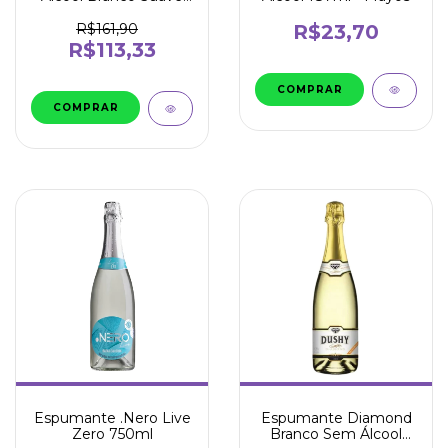
Moscato Itália 750ml -
Toselli
R$23,70
R$161,90
R$113,33
Espumante .Nero Live
Espumante Diamond
Zero 750ml
Branco Sem Álcool