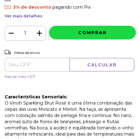
3% de desconto
pagando com Pix
Ver mais detalhes
ALTERAR CEP
Entregas para o CEP:
Meios de envio
CALCULAR
Não sei meu CEP
Características Sensoriais:
O Vinoh Sparkling Brut Rosé é uma ótima combinação das
cepas das uvas Moscato e Merlot. Na taça, se apresenta
com coloração salmão de perlage fina e continua. No nariz,
aromas sutis de flores de laranjeiras, pêssego e frutas
vermelhas. Na boca, a acidez é equilibrada tornando o vinho
altamente refrescante, ideal para dias de temperaturas mais