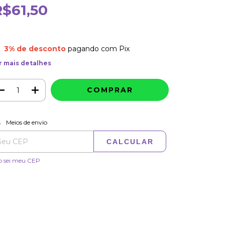
R$61,50
3% de desconto
pagando com Pix
r mais detalhes
ALTERAR CEP
regas para o CEP:
Meios de envio
CALCULAR
o sei meu CEP