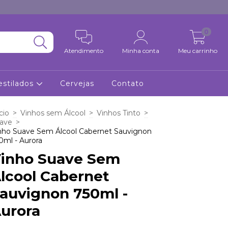
0
Atendimento
Minha conta
Meu carrinho
estilados
Cervejas
Contato
cio
>
Vinhos sem Álcool
>
Vinhos Tinto
>
ave
>
nho Suave Sem Álcool Cabernet Sauvignon
0ml - Aurora
inho Suave Sem
lcool Cabernet
auvignon 750ml -
urora