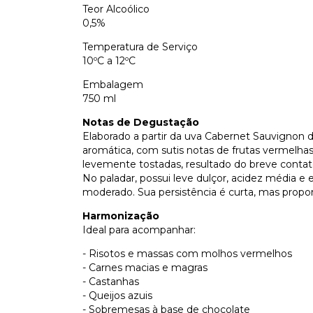
Teor Alcoólico
0,5%
Temperatura de Serviço
10ºC a 12ºC
Embalagem
750 ml
Notas de Degustação
Elaborado a partir da uva Cabernet Sauvignon d
aromática, com sutis notas de frutas vermelha
levemente tostadas, resultado do breve contat
No paladar, possui leve dulçor, acidez média e 
moderado. Sua persistência é curta, mas propor
Harmonização
Ideal para acompanhar:
- Risotos e massas com molhos vermelhos
- Carnes macias e magras
- Castanhas
- Queijos azuis
- Sobremesas à base de chocolate