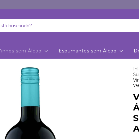
Vinhos sem Álcool
Espumantes sem Álcool
D
Iní
Su
Vi
75
V
Á
S
A