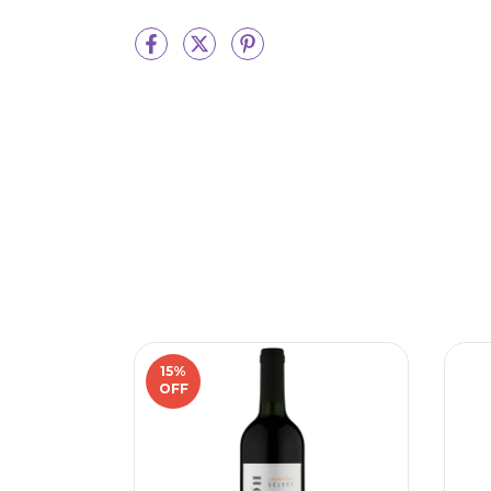
15
%
OFF