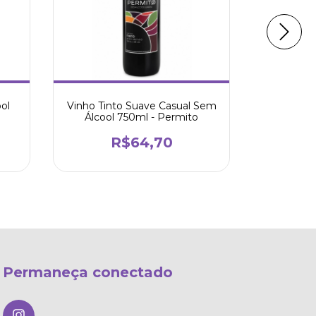
ol
Vinho Tinto Suave Casual Sem
Suave se
Álcool 750ml - Permito
R$64,70
R$60,
Permaneça conectado