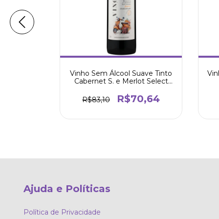
 Cabernet
Vinho Sem Álcool Suave Tinto
Vin
Sem Álcool
Cabernet S. e Merlot Select
enet
750ml - Vinoh
0
R$70,64
R$83,10
Ajuda e Políticas
Política de Privacidade