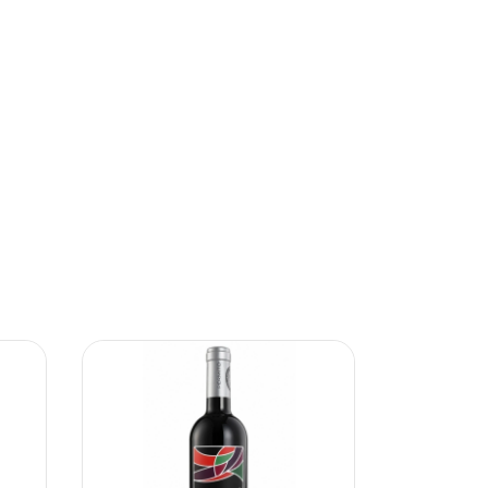
3
%
OFF