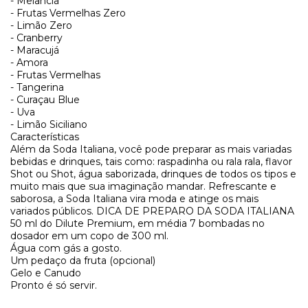
- Melancia
- Frutas Vermelhas Zero
- Limão Zero
- Cranberry
- Maracujá
- Amora
- Frutas Vermelhas
- Tangerina
- Curaçau Blue
- Uva
- Limão Siciliano
Características
Além da Soda Italiana, você pode preparar as mais variadas
bebidas e drinques, tais como: raspadinha ou rala rala, flavor
Shot ou Shot, água saborizada, drinques de todos os tipos e
muito mais que sua imaginação mandar. Refrescante e
saborosa, a Soda Italiana vira moda e atinge os mais
variados públicos. DICA DE PREPARO DA SODA ITALIANA
50 ml do Dilute Premium, em média 7 bombadas no
dosador em um copo de 300 ml.
Água com gás a gosto.
Um pedaço da fruta (opcional)
Gelo e Canudo
Pronto é só servir.