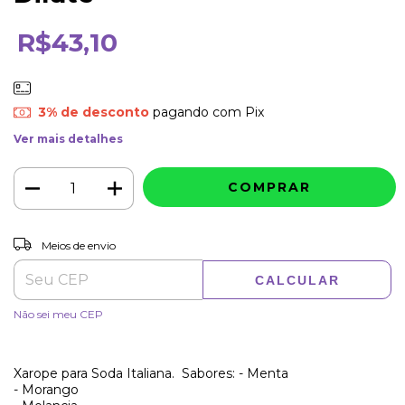
R$43,10
3% de desconto
pagando com Pix
Ver mais detalhes
ALTERAR CEP
Entregas para o CEP:
Meios de envio
CALCULAR
Não sei meu CEP
Xarope para Soda Italiana. Sabores: - Menta
- Morango