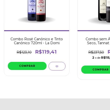
Combo Rosé Canônico e Tinto
Combo sem Álc
Canônico 720ml - La Dorni
Seco, Tannat 
R$119,41
R$123,10
R$237,50
2
x de
R$115