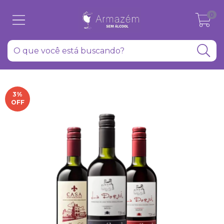
0
3
%
OFF