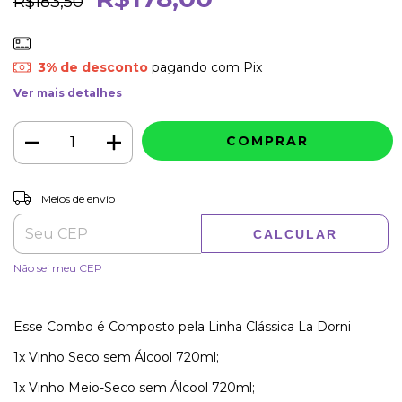
R$183,50
3% de desconto
pagando com Pix
Ver mais detalhes
ALTERAR CEP
Entregas para o CEP:
Meios de envio
CALCULAR
Não sei meu CEP
Esse Combo é Composto pela Linha Clássica La Dorni
1x Vinho Seco sem Álcool 720ml;
1x Vinho Meio-Seco sem Álcool 720ml;