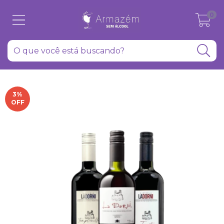
0
3
%
OFF