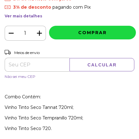
3% de desconto
pagando com Pix
Ver mais detalhes
ALTERAR CEP
Entregas para o CEP:
Meios de envio
CALCULAR
Não sei meu CEP
Combo Contém:
Vinho Tinto Seco Tannat 720ml;
Vinho Tinto Seco Tempranillo 720ml;
Vinho Tinto Seco 720.