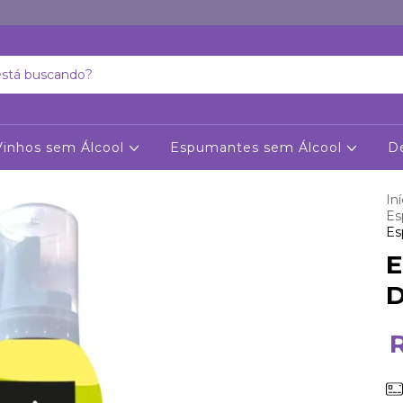
Vinhos sem Álcool
Espumantes sem Álcool
D
Iní
Es
Es
E
D