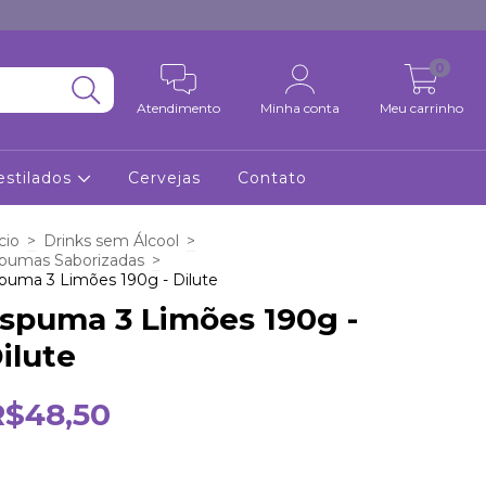
0
Atendimento
Minha conta
Meu carrinho
estilados
Cervejas
Contato
cio
>
Drinks sem Álcool
>
pumas Saborizadas
>
puma 3 Limões 190g - Dilute
spuma 3 Limões 190g -
ilute
R$48,50