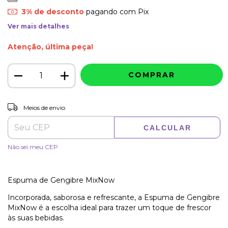
3% de desconto
pagando com Pix
Ver mais detalhes
Atenção, última peça!
ALTERAR CEP
Entregas para o CEP:
Meios de envio
CALCULAR
Não sei meu CEP
Espuma de Gengibre MixNow
Incorporada, saborosa e refrescante, a Espuma de Gengibre
MixNow é a escolha ideal para trazer um toque de frescor
às suas bebidas.