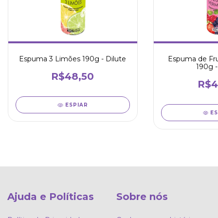
Espuma 3 Limões 190g - Dilute
Espuma de Fru
190g -
R$48,50
R$4
ESPIAR
E
Ajuda e Políticas
Sobre nós