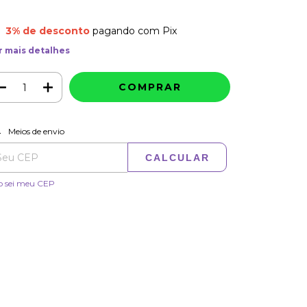
3% de desconto
pagando com Pix
r mais detalhes
ALTERAR CEP
regas para o CEP:
Meios de envio
CALCULAR
o sei meu CEP