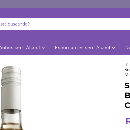
Vinhos sem Álcool
Espumantes sem Álcool
D
Iní
Su
Ma
S
B
C