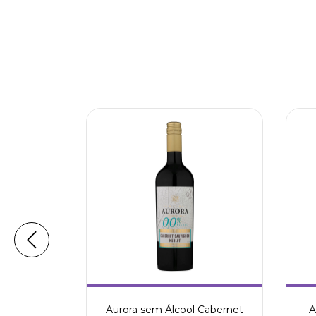
al Tinto
Aurora sem Álcool Cabernet
A