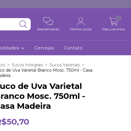
0
Atendimento
Minha conta
Meu carrinho
estilados
Cervejas
Contato
cio
>
Sucos Integrais
>
Sucos Varietais
>
co de Uva Varietal Branco Mosc. 750ml - Casa
deira
uco de Uva Varietal
ranco Mosc. 750ml -
asa Madeira
R$50,70