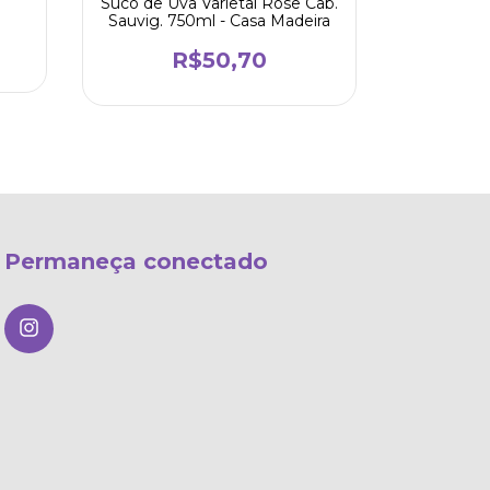
Suco de Uva Varietal Rose Cab.
Merlot 7
Sauvig. 750ml - Casa Madeira
R$50,70
Permaneça conectado