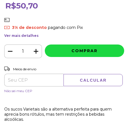
R$50,70
3% de desconto
pagando com Pix
Ver mais detalhes
ALTERAR CEP
Entregas para o CEP:
Meios de envio
CALCULAR
Não sei meu CEP
Os sucos Varietais são a alternativa perfeita para quem
aprecia bons rótulos, mas tem restrições a bebidas
alcoólicas.