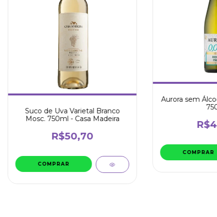
Aurora sem Álcool
75
Suco de Uva Varietal Branco
Mosc. 750ml - Casa Madeira
R$4
R$50,70