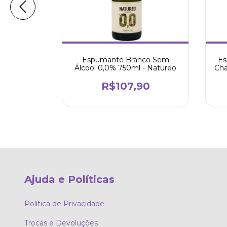
em Álcool
Espumante Branco Sem
Es
750ml -
Álcool 0,0% 750ml - Natureo
Cha
0
R$107,90
Ajuda e Políticas
Política de Privacidade
Trocas e Devoluções