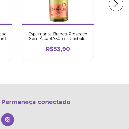
Espumante Branco Prosecco
cool
Espumant
Sem Álcool 750ml - Garibaldi
net
Veuve 
R$53,90
Permaneça conectado