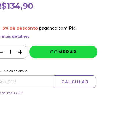
R$134,90
3% de desconto
pagando com Pix
r mais detalhes
ALTERAR CEP
regas para o CEP:
Meios de envio
CALCULAR
o sei meu CEP