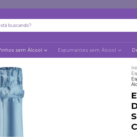
Vinhos sem Álcool
Espumantes sem Álcool
D
Iní
Es
Es
Ál
E
D
S
C