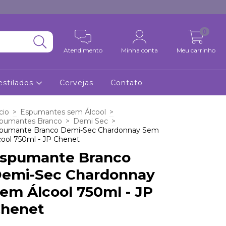
0
Atendimento
Minha conta
Meu carrinho
estilados
Cervejas
Contato
cio
>
Espumantes sem Álcool
>
pumantes Branco
>
Demi Sec
>
pumante Branco Demi-Sec Chardonnay Sem
cool 750ml - JP Chenet
spumante Branco
emi-Sec Chardonnay
em Álcool 750ml - JP
henet