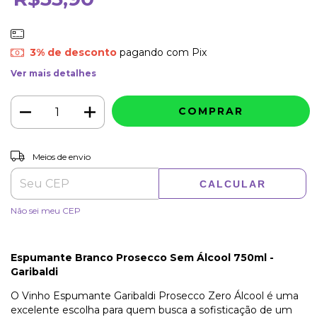
3% de desconto
pagando com Pix
Ver mais detalhes
ALTERAR CEP
Entregas para o CEP:
Meios de envio
CALCULAR
Não sei meu CEP
Espumante Branco Prosecco Sem Álcool 750ml -
Garibaldi
O Vinho Espumante Garibaldi Prosecco Zero Álcool é uma
excelente escolha para quem busca a sofisticação de um