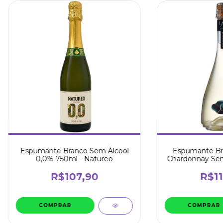
Espumante Branco Sem Álcool
Espumante Br
0,0% 750ml - Natureo
Chardonnay Sem
Luiz A
R$107,90
R$11